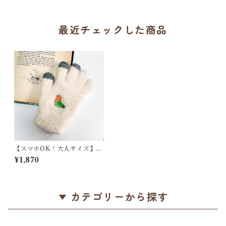
【生産終了・在庫限り】
ル / ふわふわパイル地＊オフホワ
イトにイエローの縁
最近チェックした商品
【スマホOK！大人サイズ】
「手袋 / ボタンインコ」ノー
¥1,870
マルボタンのワンポイント刺
繍 / スマホ対応手袋 / レディ
ースFREE＊ほんのりピンクな
オフホワイト
カテゴリーから探す