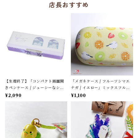
店長おすすめ
【生産終了】「コンパクト両面開
「メガネケース / フルーツシマエ
きペンケース / ジューシーなシマ
ナガ / イエロー」ミックスフルー
エナガ」窓から覗くシマエナガた
ツ柄 / フレンズヒル＊パステルイ
¥2,090
¥1,100
ち / カミオジャパン＊パープル
エロー