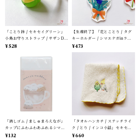
「ことり鈴 / セキセイグリーン」
【生産終了】「花とことり / タグ
小鳥お守りストラップ / サザンDS
キーホルダー / シマエナガinラベ
クリエイト / 黄緑色のセキセイイ
ンダー」花言葉と小鳥のアクリル
¥528
¥473
ンコ×黄緑紐 / 縁起物 年賀・お正
キーホルダー・バッグチャーム /
月グッズ＊1個【大人気!】
レザータイプ紐＊1本【生産終了・
在庫限り】
「消しゴム / ましゅまろえなが」
「タオルハンカチ / ステッチライ
カップにふわふわあふれるシマエ
ク / とり / インコ小話」セキセイ
ナガ / カフェオレ色 / クーリア
＆オカメ / 小鳥刺繍のハンドタオ
¥132
¥660