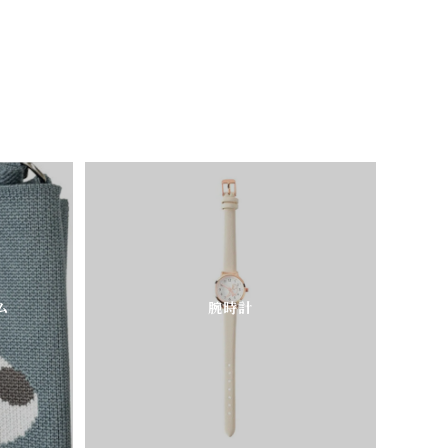
ム
腕時計