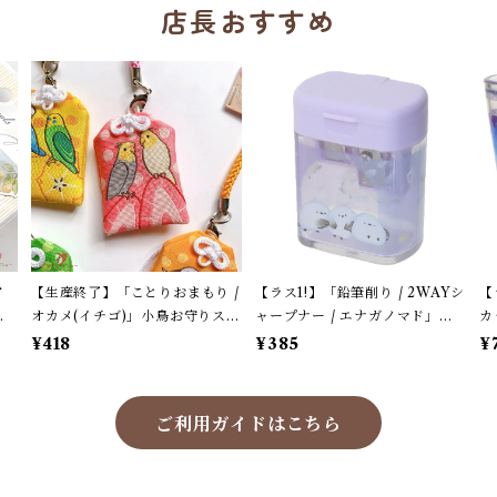
店長おすすめ
ア
【生産終了】「ことりおまもり /
【ラス1!】「鉛筆削り / 2WAYシ
【
ナ
オカメ(イチゴ)」小鳥お守りスト
ャープナー / エナガノマド」シ
カ
エ
ラップ / サザンDSクリエイト /
マエナガたち / ツイン鉛筆削り /
ナ
¥418
¥385
¥
産
縁起物 年賀・お正月グッズ＊ピ
鉛筆・色鉛筆両用 / クーリア＊
＊
ンク
パープル【生産終了・在庫限
り】
ご利用ガイドはこちら