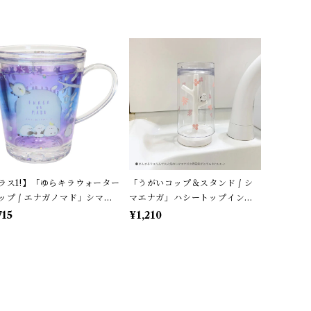
ラス1!】「ゆらキラウォーター
「うがいコップ＆スタンド / シ
ップ / エナガノマド」シマエ
マエナガ」ハシートップイン＊
ガの歯磨きコップ / クーリア
ピンク＆ホワイト【大人気・残
715
¥1,210
パープル
り僅か!】