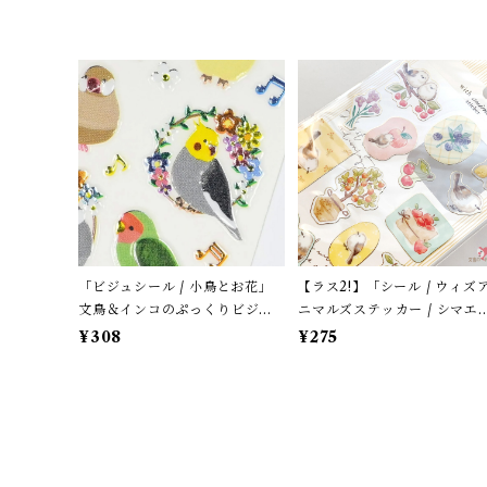
「ビジュシール / 小鳥とお花」
【ラス2!】「シール / ウィズ
文鳥＆インコのぷっくりビジュ
ニマルズステッカー / シマエ
ー風シール / ツヤツヤ加工 / エ
ガ 」フルーツ・木の実とシマ
¥308
¥275
ヌビー社
ナガ / マインドウェイブ【生
終了・在庫限り】