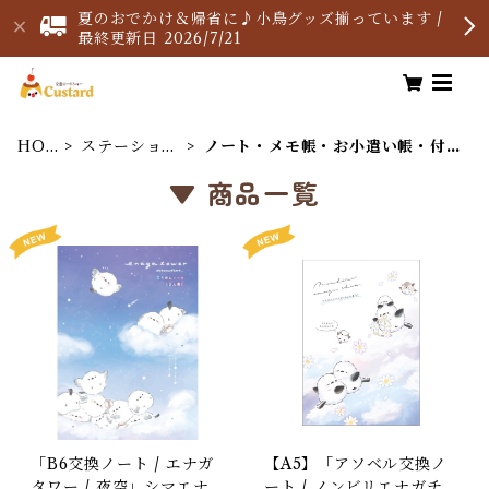
夏のおでかけ＆帰省に♪小鳥グッズ揃っています /
最終更新日 2026/7/21
HO
ステーショナ
ノート・メモ帳・お小遣い帳・付
ME
リー
箋・下敷き
▼ 商品一覧
「B6交換ノート / エナガ
【A5】「アソベル交換ノ
タワー / 夜空」シマエナ
ート / ノンビリエナガチ