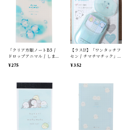
り】
「クリア方眼ノートB5 /
【ラス1!】「ワンタッチフ
ドロップアニマル / しま
セン / チマチマチック」
えなが」シマエナガの半透
シマエナガ・セキセイ・オ
¥275
¥352
明表紙ノート / クーリア
カメのハードケース入り付
＊アクアブルー【生産終
箋 / クラックス＊エメラ
了・残り僅か!】
ルドグリーン【生産終了・
在庫限り】