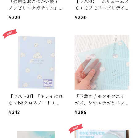
「通帳型おこづかい帳 /
【ラス2!】「ボリュームメ
ノンビリエナガチャン」ノ
モ / モフモフエブリデイ /
ートでお昼寝シマエナガ /
小鳥」たっぷりメモ帳 /
¥220
¥330
クラックス＊パステルブル
シマエナガ・セキセイ・オ
ー【生産終了・在庫限り】
カメのメモ帳 / クーリア /
6柄120枚＊パステルグリ
ーンにキラキライエローの
縁【生産終了・残り僅
か!】
【ラスト3!】「キレイにひ
「下敷き / モフモフエナ
らくB5クロスノート / ジ
ガズ」シマエナガとペンギ
ューシーなシマエナガ / 6.
ンのお顔 / B5サイズ / ク
¥242
¥286
5mm罫線」シマエナガの
リア素材 / クーリア＊半
B5ノート / カミオジャパ
透明水色【残り僅か!】
ン＊パステルブルー【大人
気!】【生産終了・在庫限