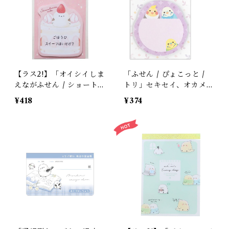
【ラス2!】「オイシイしま
「ふせん / ぴょこっと /
えながふせん / ショート
トリ」セキセイ、オカメ /
ケーキ」シマエナガinスイ
折って使う大きめ付箋 / 3
¥418
¥374
ーツのダイカット付箋 /
0枚 / エヌビー社＊上品パ
カミオジャパン＊ピンク
ープル
【生産終了・残り僅か!】