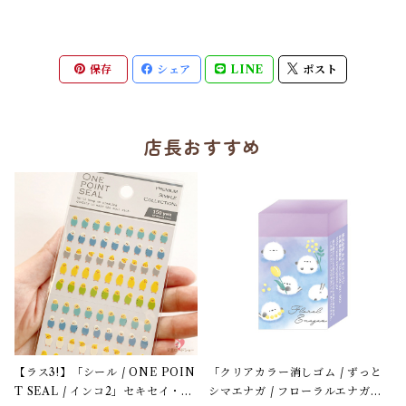
ット / プラケース入り /
カミオジャパン＊3色パス
テルカラー【生産終了・在
庫限り】
保存
シェア
LINE
ポスト
店長おすすめ
【ラス3!】「シール / ONE POIN
「クリアカラー消しゴム / ずっと
T SEAL / インコ2」セキセイ・オ
シマエナガ / フローラルエナガズ