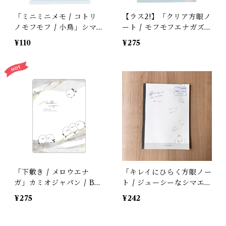
「ミニミニメモ / コトリ
【ラス2!】「クリア方眼ノ
ノモフモフ / 小鳥」シマ
ート / モフモフエナガズ /
エナガ・ペンギン・セキセ
B5」シマエナガの半透明
¥110
¥275
イ・オカメのメモ帳 / 2柄
表紙ノート＊水色【生産終
80枚＊水色【生産終了・
了・在庫限り】
残り僅か!】
「下敷き / メロウエナ
「キレイにひらく方眼ノー
ガ」カミオジャパン / B5
ト / ジューシーなシマエ
サイズ / ニュアンスグレ
ナガ / 5mmマス」シマエ
¥275
¥242
ー / 225218
ナガのB5ノート / カミオ
ジャパン＊ホワイト【生産
終了・在庫限り】