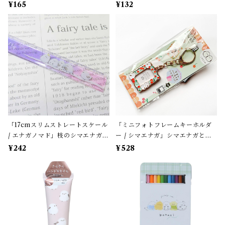
カメインコのミニミニ・ワンポイ
」カミオジャパン＊パープルブル
¥165
¥132
ントシール / マインドウェイブ＊
ー
カラフル【生産終了・残り僅か!】
「17cmスリムストレートスケール
「ミニフォトフレームキーホルダ
/ エナガノマド」枝のシマエナガ /
ー / シマエナガ」シマエナガとチ
クリア・ピンクグラデーション /
ェリー / サザンDSクリエイト / 写
¥242
¥528
クーリア【生産終了・在庫限り】
真が入る / ロケット風＊淡いグリ
ーン×レッド【大人気!】