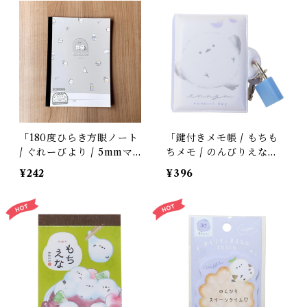
「180度ひらき方眼ノート
「鍵付きメモ帳 / もちも
/ ぐれーびより / 5mmマ
ちメモ / のんびりえな
ス」シマエナガの生活柄 /
が」シマエナガのミニミニ
¥242
¥396
B5ノート / クーリア＊グ
メモ / モチモチカバー /
レー【生産終了・在庫限
シークレットメモ帳 / 交
り】
換日記にも