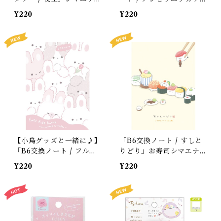
ガの交換ノート / クーリ
ャン / 3人用」マーガレッ
¥220
¥220
ア＊ブルー
トとシマエナガの交換ノー
ト / クーリア＊夢色ブル
ー【生産終了・在庫限り】
【小鳥グッズと一緒に♪】
「B6交換ノート / すしと
「B6交換ノート / フルフ
りどり」お寿司シマエナガ
ルバニー」うさぎの交換ノ
の交換ノート / クーリア
¥220
¥220
ート / クーリア＊ピンク
＊クリーム色
【お取り扱い終了・在庫限
り】