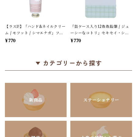
【ラス1!】「ハンド&ネイルクリー
「缶ケース入り12色色鉛筆 / ジュ
ム / モフット / シマエナガ」フロ
ーシーなコトリ」セキセイ・シマ
ーラルの香り / 30g / ハンドクリ
エナガ・オカメ＊ホワイト＆パス
¥770
¥770
ーム単品＊ピンク【生産終了・残
テルグリーンチェック柄【生産終
り僅か!】
了・在庫限り】
カテゴリーから探す
新商品
ステーショナリー