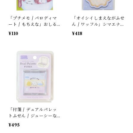
「プチメモ / パロディマ
「オイシイしまえながふせ
ート / もちえな」おしる
ん / ワッフル」シマエナ
こシマエナガのミニミニメ
ガinスイーツのダイカット
¥110
¥418
モ / もちえなが / 和菓子 /
付箋 / カミオジャパン＊
餅＊和風グリーン【生産終
パープル【生産終了・残り
了・在庫限り】
僅か!】
「付箋 / デュアルパレッ
トふせん / ジューシーな
コトリ」セキセイ・シマエ
¥495
ナガ・オカメ / 4柄90枚セ