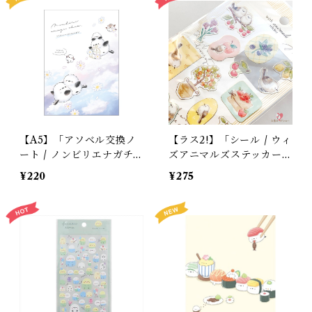
【A5】「アソベル交換ノ
【ラス2!】「シール / ウィ
ート / ノンビリエナガチ
ズアニマルズステッカー /
ャン / 3人用」マーガレッ
シマエナガ 」フルーツ・
¥220
¥275
トとシマエナガの交換ノー
木の実とシマエナガ / マ
ト / クーリア＊夢色ブル
インドウェイブ【生産終
ー【生産終了・在庫限り】
了・在庫限り】