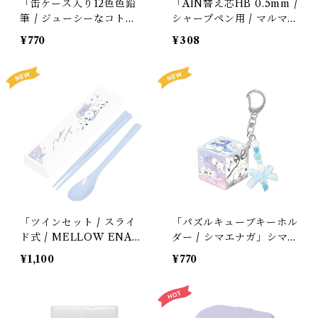
「缶ケース入り12色色鉛
「AIN替え芯HB 0.5mm /
筆 / ジューシーなコト
シャープペン用 / マルマ
リ」セキセイ・シマエナ
ルシマエナガ」シマエナガ
¥770
¥308
ガ・オカメ＊ホワイト＆パ
のシャーペン替え芯 / ア
ステルグリーンチェック柄
イン替芯シュタイン / ぺ
【生産終了・在庫限り】
んてる / 夜空のシマエナ
ガ / クラックス＊ブルー
「ツインセット / スライ
「パズルキューブキーホル
ド式 / MELLOW ENAG
ダー / シマエナガ」シマ
A（メロウ・エナガ）」シ
エナガの絵合わせパズルキ
¥1,100
¥770
マエナガのランチ箸＆スプ
ーホルダー / リボン / ク
ーン＆箸ケース / お弁当
ーリア＊パステルカラー
グッズ / カミオジャパン
【大人気!】
＊ニュアンスパープル