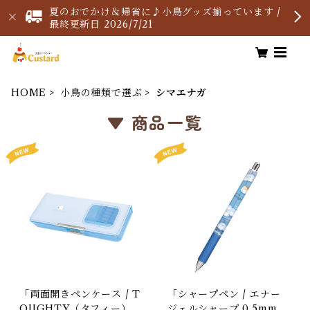
夏のおでかけ＆帰省に♪小鳥グッズ揃っています /
最終更新日 2026/7/21
HOME
小鳥の種類で選ぶ
シマエナガ
▼ 商品一覧
「両面開きペンケース / T
「シャープペン / エナー
OUGHTY（タフィー） /
ジェルシャープ 0.5mm /