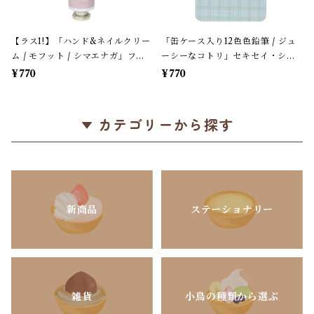
【ラス1!】「ハンド&ネイルクリー
「缶ケース入り12色色鉛筆 / ジュ
ム / モフット / シマエナガ」フロ
ーシーなコトリ」セキセイ・シマ
ーラルの香り / 30g / ハンドクリ
エナガ・オカメ＊ホワイト＆パス
¥770
¥770
ーム単品＊ピンク【生産終了・残
テルグリーンチェック柄【生産終
り僅か!】
了・在庫限り】
カテゴリーから探す
新商品
ステーショナリー
雑貨
小鳥の種類から選ぶ