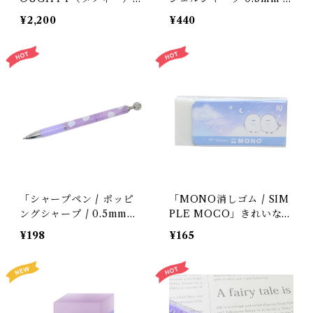
シマエナガ」窓付き / コ
ずっとシマエナガわらび
¥2,200
¥440
ンパクト / 筆箱 / カミオ
餅」シマエナガのシャーペ
ジャパン＊ブルー
ン / ぺんてるコラボ / カ
ミオジャパン＊ブルー
「シャープペン / ポッピ
「MONO消しゴム / SIM
ングシャープ / 0.5mm芯
PLE MOCO」きれいな夜
対応 / モフモフエナガ
空のシマエナガたち / ト
¥198
¥165
ズ」シマエナガが散らばる
ンボ鉛筆 / カミオジャパ
シャーペン / クーリア＊
ン＊淡いブルー＊1個
パープル