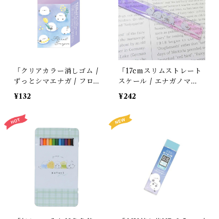
「クリアカラー消しゴム /
「17cmスリムストレート
ずっとシマエナガ / フロ
スケール / エナガノマ
ーラルエナガズ 」カミオ
ド」枝のシマエナガ / ク
¥132
¥242
ジャパン＊パープルブルー
リア・ピンクグラデーショ
ン / クーリア【生産終
了・在庫限り】