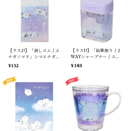
【ラス2!】「消しゴム / エ
【ラス1!】「鉛筆削り / 2
ナガノマド」シマエナガ /
WAYシャープナー / エナ
ふわふわパープル＆ピンク
ガノマド」シマエナガたち
¥132
¥385
の雲 / クーリア【残り僅
/ ツイン鉛筆削り / 鉛筆・
か!】
色鉛筆両用 / クーリア＊
パープル【生産終了・在庫
限り】