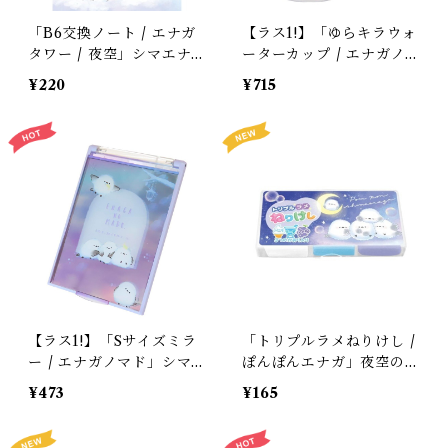
「B6交換ノート / エナガ
【ラス1!】「ゆらキラウォ
タワー / 夜空」シマエナ
ーターカップ / エナガノ
ガの交換ノート / クーリ
マド」シマエナガの歯磨き
¥220
¥715
ア＊ブルー
コップ / クーリア＊パー
プル
【ラス1!】「Sサイズミラ
「トリプルラメねりけし /
ー / エナガノマド」シマ
ぽんぽんエナガ」夜空のシ
エナガのハンドミラー /
マエナガ / 3つの香り / カ
¥473
¥165
クーリア＊ニュアンスパー
ミオジャパン＊ブルー系3
プル【生産終了・在庫限
色入り
り】