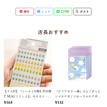
保存
シェア
LINE
ポスト
店長おすすめ
【ラス3!】「シール / ONE POIN
「クリアカラー消しゴム / ずっと
T SEAL / インコ2」セキセイ・オ
シマエナガ / フローラルエナガズ
カメインコのミニミニ・ワンポイ
」カミオジャパン＊パープルブル
¥165
¥132
ントシール / マインドウェイブ＊
ー