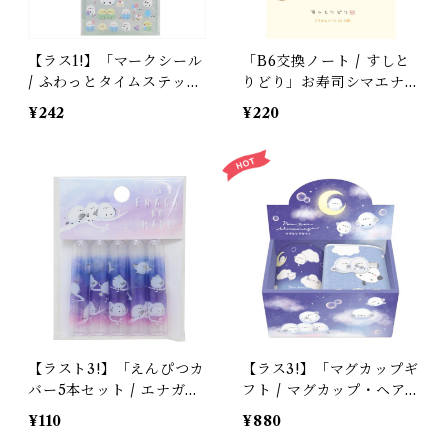
【ラス1!】「マークシール
「B6交換ノート / すしと
/ ふわっとタイムステッカ
りどり」お寿司シマエナガ
ー / ふわぴよ」シマエナ
の交換ノート / クーリア
¥242
¥220
ガ・セキセイインコのお祝
＊クリーム色
い / CRUX クラックス＊
透明台紙 / 109236【生産
終了・在庫限り】
【ラスト3!】「えんぴつカ
【ラス3!】「マグカップギ
バー5本セット / エナガノ
フト / マグカップ・ヘア
マド」シマエナガ / 透明
クリップ・ミニタオル /
¥110
¥880
にふわふわパープル＆ピン
ポンポンシマエナガ」夜空