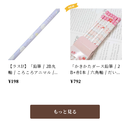
クの雲 / クリア素材 / ク
のシマエナガ / カミオジ
ーリア
ャパン＊ブルー【生産終
了・在庫限り】
【ラス1!】「鉛筆 / 2B丸
「かきかたダース鉛筆 / 2
軸 / ころころアニマル /
B+赤1本 / 六角軸 / だいふ
しまえなが / 3本組」シマ
くエナガ」苺大福シマエナ
¥198
¥792
エナガとセキセイ・オカメ
ガのダース鉛筆 / カミオ
の鉛筆 / パステルパープ
ジャパン＊ピンク【生産終
ル【生産終了・在庫限り】
了・在庫限り】
もっと見る