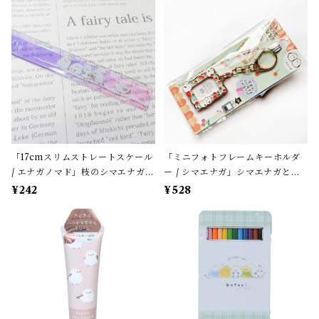
カラフル【生産終了・残り僅か!】
「17cmスリムストレートスケール
「ミニフォトフレームキーホルダ
/ エナガノマド」枝のシマエナガ /
ー / シマエナガ」シマエナガとチ
クリア・ピンクグラデーション /
ェリー / サザンDSクリエイト / 写
¥242
¥528
クーリア【生産終了・在庫限り】
真が入る / ロケット風＊淡いグリ
ーン×レッド【大人気!】