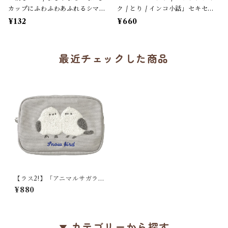
カップにふわふわあふれるシマエ
ク / とり / インコ小話」セキセイ
ナガ / カフェオレ色 / クーリア
＆オカメ / 小鳥刺繍のハンドタオ
¥132
¥660
【生産終了・在庫限り】
ル / ふわふわパイル地＊オフホワ
イトにイエローの縁
最近チェックした商品
【ラス2!】「アニマルサガラ刺
繍ポーチ / シマエナガ / グレ
¥880
ー」立体シマエナガ刺繍のポ
ーチ / くっつく2羽＊ライトグ
レー【生産終了・在庫限り】
カテゴリーから探す