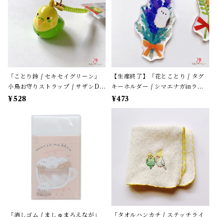
「ことり鈴 / セキセイグリーン」
【生産終了】「花とことり / タグ
小鳥お守りストラップ / サザンDS
キーホルダー / シマエナガinラベ
クリエイト / 黄緑色のセキセイイ
ンダー」花言葉と小鳥のアクリル
¥528
¥473
ンコ×黄緑紐 / 縁起物 年賀・お正
キーホルダー・バッグチャーム /
月グッズ＊1個【大人気!】
レザータイプ紐＊1本【生産終了・
在庫限り】
「消しゴム / ましゅまろえなが」
「タオルハンカチ / ステッチライ