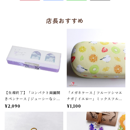
店長おすすめ
【生産終了】「コンパクト両面開
「メガネケース / フルーツシマエ
きペンケース / ジューシーなシマ
ナガ / イエロー」ミックスフルー
エナガ」窓から覗くシマエナガた
ツ柄 / フレンズヒル＊パステルイ
¥2,090
¥1,100
ち / カミオジャパン＊パープル
エロー