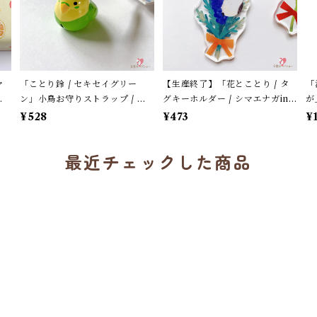
マ
「ことり鈴 / セキセイグリー
【生産終了】「花とことり / タ
「
フ
ン」小鳥お守りストラップ / サ
グキーホルダー / シマエナガin
が
ス
ザンDSクリエイト / 黄緑色のセ
ラベンダー」花言葉と小鳥のア
シ
¥528
¥473
¥
キセイインコ×黄緑紐 / 縁起物 年
クリルキーホルダー・バッグチ
ー
賀・お正月グッズ＊1個【大人
ャーム / レザータイプ紐＊1本
最近チェックした商品
気!】
【生産終了・在庫限り】