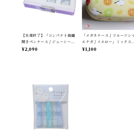
【生産終了】「コンパクト両面
「メガネケース / フルーツシ
開きペンケース / ジューシーな
エナガ / イエロー」ミックス
シマエナガ」窓から覗くシマエ
ルーツ柄 / フレンズヒル＊パ
¥2,090
¥1,100
ナガたち / カミオジャパン＊パ
テルイエロー
ープル