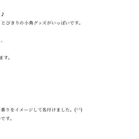
に♪
、とびきりの小鳥グッズがいっぱいです。
し、
ます。
りをイメージして名付けました。(^^)
いです。