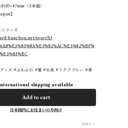
約10×47mm（5本組）
Japan】
ーシリーズ
stard.bunchou.net/search?
2%A8%E3%83%8A%E3%82%AC%E3%82%BF%
F%E3%83%BC
グッズ #ふわふわ #夏 #水色 #アクアブルー #青
International shipping available
Add to cart
日本国内にお住まいの方向け
通報する