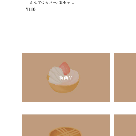
「えんぴつカバー5本セット
/ エナガタワー」積み重なる
¥110
シマエナガ / クリア＆ブルー
ミックス / クーリア
新商品