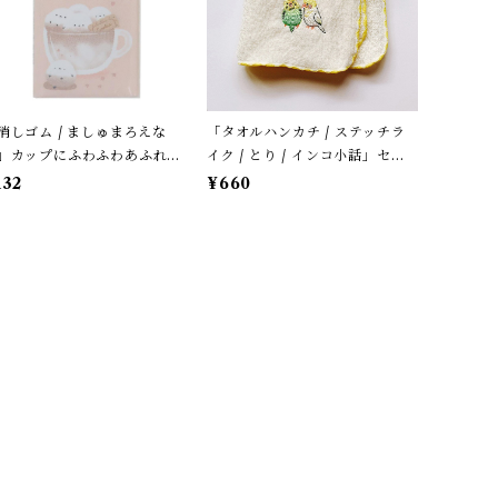
消しゴム / ましゅまろえな
「タオルハンカチ / ステッチラ
」カップにふわふわあふれる
イク / とり / インコ小話」セキ
マエナガ / カフェオレ色 / ク
セイ＆オカメ / 小鳥刺繍のハン
132
¥660
リア【生産終了・在庫限り】
ドタオル / ふわふわパイル地＊
オフホワイトにイエローの縁