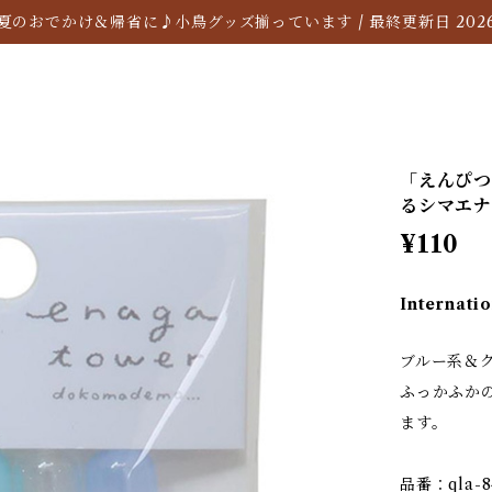
夏のおでかけ＆帰省に♪小鳥グッズ揃っています / 最終更新日 2026/
「えんぴつ
るシマエナ
¥110
Internatio
ブルー系＆
ふっかふか
ます。
品番：qla-8