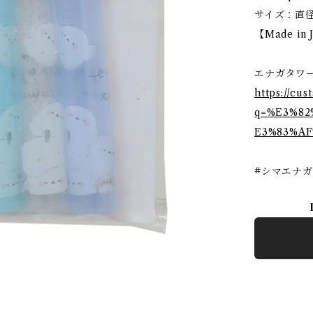
サイズ：直径
【Made in 
エナガタワ
https://cu
q=%E3%8
E3%83%A
#シマエナガ