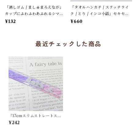
「消しゴム / ましゅまろえなが」
「タオルハンカチ / ステッチライ
カップにふわふわあふれるシマエ
ク / とり / インコ小話」セキセイ
ナガ / カフェオレ色 / クーリア
＆オカメ / 小鳥刺繍のハンドタオ
¥132
¥660
【生産終了・在庫限り】
ル / ふわふわパイル地＊オフホワ
イトにイエローの縁
最近チェックした商品
「17cmスリムストレートスケ
ール / エナガノマド」枝のシ
¥242
マエナガ / クリア・ピンクグ
ラデーション / クーリア【生
産終了・在庫限り】