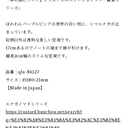
「夢の国にワープ♪シマエナガのステーショナリー・雑貨シ
リーズ」
ほわわんパープルピンクの世界の白い枝に、シマエナガが止
まっています。
絵柄以外は透明な美しい定規です。
17cmあるのでノートの端まで線が引けます。
細身2cm幅のスリムな定規です。
品番：qla-84327
サイズ：約180×21mm
【Made in Japan】
エナガノマドシリーズ
https://custard.bunchou.net/search?
q=%E3%82%A8%E3%83%8A%E3%82%AC%E3%83%8E