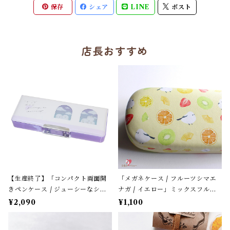
保存
シェア
LINE
ポスト
店長おすすめ
【生産終了】「コンパクト両面開
「メガネケース / フルーツシマエ
きペンケース / ジューシーなシマ
ナガ / イエロー」ミックスフルー
エナガ」窓から覗くシマエナガた
ツ柄 / フレンズヒル＊パステルイ
¥2,090
¥1,100
ち / カミオジャパン＊パープル
エロー