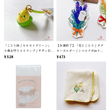
「ことり鈴 / セキセイグリーン」
【生産終了】「花とことり / タグ
小鳥お守りストラップ / サザンDS
キーホルダー / シマエナガinラベ
クリエイト / 黄緑色のセキセイイ
ンダー」花言葉と小鳥のアクリル
¥528
¥473
ンコ×黄緑紐 / 縁起物 年賀・お正
キーホルダー・バッグチャーム /
月グッズ＊1個【大人気!】
レザータイプ紐＊1本【生産終了・
在庫限り】