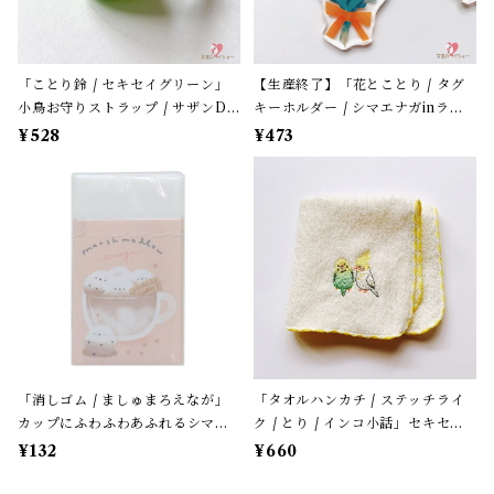
「ことり鈴 / セキセイグリーン」
【生産終了】「花とことり / タグ
小鳥お守りストラップ / サザンDS
キーホルダー / シマエナガinラベ
クリエイト / 黄緑色のセキセイイ
ンダー」花言葉と小鳥のアクリル
¥528
¥473
ンコ×黄緑紐 / 縁起物 年賀・お正
キーホルダー・バッグチャーム /
月グッズ＊1個【大人気!】
レザータイプ紐＊1本【生産終了・
在庫限り】
「消しゴム / ましゅまろえなが」
「タオルハンカチ / ステッチライ
カップにふわふわあふれるシマエ
ク / とり / インコ小話」セキセイ
ナガ / カフェオレ色 / クーリア
＆オカメ / 小鳥刺繍のハンドタオ
¥132
¥660
【生産終了・在庫限り】
ル / ふわふわパイル地＊オフホワ
イトにイエローの縁