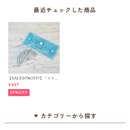
最近チェックした商品
【SALE30%OFF!】「スケー
ルセット / ミリミリ / シマエ
¥447
ナガ」三角定規＆分度器 / き
れいなブルーのケース入り
30%OFF
【生産終了・在庫限り】
カテゴリーから探す