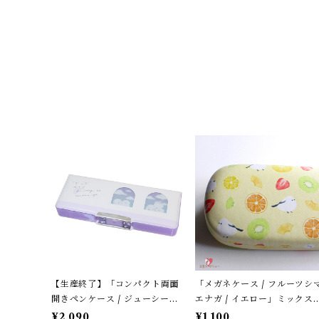
【生産終了】「コンパクト両面
「メガネケース / フルーツシ
開きペンケース / ジューシーな
エナガ / イエロー」ミックス
シマエナガ」窓から覗くシマエ
ルーツ柄 / フレンズヒル＊パ
¥2,090
¥1,100