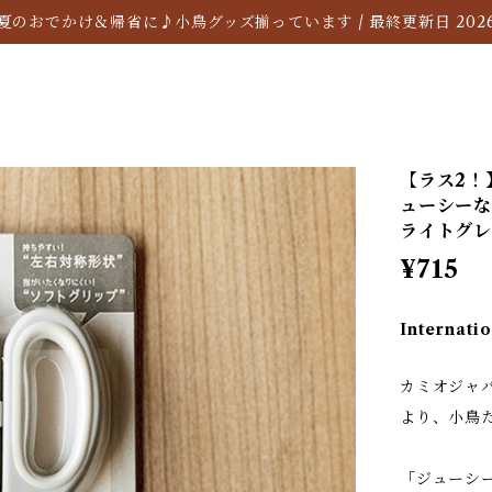
夏のおでかけ＆帰省に♪小鳥グッズ揃っています / 最終更新日 2026/
【ラス2！
ューシーな
ライトグレ
¥715
Internatio
カミオジャ
より、小鳥
「ジューシ