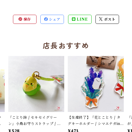
保存
シェア
LINE
ポスト
店長おすすめ
マ
「ことり鈴 / セキセイグリー
【生産終了】「花とことり / タ
「
フ
ン」小鳥お守りストラップ / サ
グキーホルダー / シマエナガin
が
ス
ザンDSクリエイト / 黄緑色のセ
ラベンダー」花言葉と小鳥のア
シ
¥528
¥473
¥