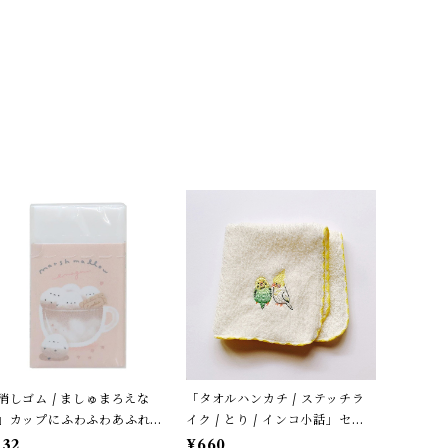
消しゴム / ましゅまろえな
「タオルハンカチ / ステッチラ
」カップにふわふわあふれる
イク / とり / インコ小話」セキ
マエナガ / カフェオレ色 / ク
セイ＆オカメ / 小鳥刺繍のハン
132
¥660