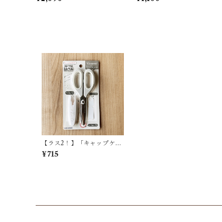
ナガたち / カミオジャパン＊パ
テルイエロー
ープル
【ラス2！】「キャップケー
ス付きカーブ刃ハサミ / ジュ
¥715
ーシーなシマエナガ」シマ
エナガ / カミオジャパン＊ラ
イトグレー【大人気!】【生
産終了・在庫限り】