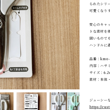
られたシリ
可愛くなり
安心のキャ
トな素材を
固いもので
ハンドルに
品番：kmo-2
内容：ハサ
サイズ：6.2c
素材：本体
ジューシー
https://cu