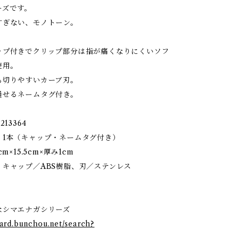
ーズです。
すぎない、モノトーン。
ップ付きでクリップ部分は指が痛くなりにくいソフ
使用。
も切りやすいカーブ刃。
通せるネームタグ付き。
13364
ミ1本（キャップ・ネームタグ付き）
m×15.5cm×厚み1cm
・キャップ／ABS樹脂、刃／ステンレス
なシマエナガシリーズ
stard.bunchou.net/search?