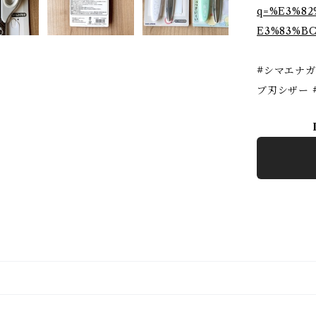
q=%E3%8
E3%83%B
#シマエナガ
ブ刃シザー 