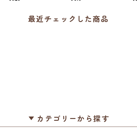
キセイインコ×黄緑紐 / 縁起物 年
クリルキーホルダー・バッグチ
ー
賀・お正月グッズ＊1個【大人
ャーム / レザータイプ紐＊1本
最近チェックした商品
気!】
【生産終了・在庫限り】
カテゴリーから探す