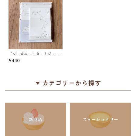
「ソーメニーレター / ジュー
シーなシマエナガ」シマエナ
¥440
ガのたっぷりレターセット /
定形内郵便サイズ / カミオジ
ャパン＊ライトグレー+淡いブ
ルー+淡いグリーン【生産終
了・在庫限り】
カテゴリーから探す
新商品
ステーショナリー