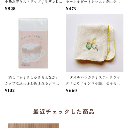
小鳥お守りストラップ / サザンDS
キーホルダー / シマエナガinラベ
クリエイト / 黄緑色のセキセイイ
ンダー」花言葉と小鳥のアクリル
¥528
¥473
ンコ×黄緑紐 / 縁起物 年賀・お正
キーホルダー・バッグチャーム /
月グッズ＊1個【大人気!】
レザータイプ紐＊1本【生産終了・
在庫限り】
「消しゴム / ましゅまろえなが」
「タオルハンカチ / ステッチライ
カップにふわふわあふれるシマエ
ク / とり / インコ小話」セキセイ
ナガ / カフェオレ色 / クーリア
＆オカメ / 小鳥刺繍のハンドタオ
¥132
¥660
【生産終了・在庫限り】
ル / ふわふわパイル地＊オフホワ
イトにイエローの縁
最近チェックした商品