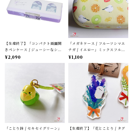
【生産終了】「コンパクト両面開
「メガネケース / フルーツシマエ
きペンケース / ジューシーなシマ
ナガ / イエロー」ミックスフルー
エナガ」窓から覗くシマエナガた
ツ柄 / フレンズヒル＊パステルイ
¥2,090
¥1,100
ち / カミオジャパン＊パープル
エロー
「ことり鈴 / セキセイグリーン」
【生産終了】「花とことり / タグ