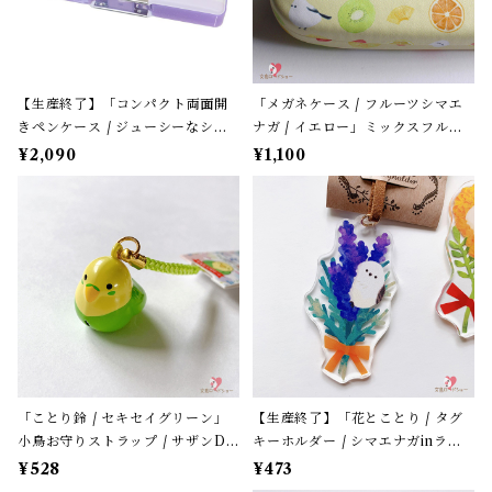
【生産終了】「コンパクト両面開
「メガネケース / フルーツシマエ
きペンケース / ジューシーなシマ
ナガ / イエロー」ミックスフルー
エナガ」窓から覗くシマエナガた
ツ柄 / フレンズヒル＊パステルイ
¥2,090
¥1,100
ち / カミオジャパン＊パープル
エロー
「ことり鈴 / セキセイグリーン」
【生産終了】「花とことり / タグ
小鳥お守りストラップ / サザンDS
キーホルダー / シマエナガinラベ
クリエイト / 黄緑色のセキセイイ
ンダー」花言葉と小鳥のアクリル
¥528
¥473
ンコ×黄緑紐 / 縁起物 年賀・お正
キーホルダー・バッグチャーム /