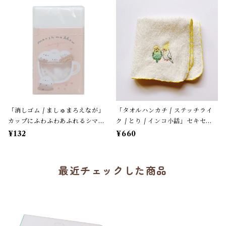
月グッズ＊1個【大人気!】
レザータイプ紐＊1本【生産終了・
在庫限り】
「消しゴム / ましゅまろえなが」
「タオルハンカチ / ステッチライ
カップにふわふわあふれるシマエ
ク / とり / インコ小話」セキセイ
ナガ / カフェオレ色 / クーリア
＆オカメ / 小鳥刺繍のハンドタオ
¥132
¥660
【生産終了・在庫限り】
ル / ふわふわパイル地＊オフホワ
イトにイエローの縁
最近チェックした商品