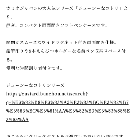
カミオジャパンの大人気シリーズ「ジューシーなコトリ」よ
り、
静音、コンパクト両面開きソフトペンケースです。
開閉がスムーズなワイドマグネット付き両面開き仕様。
鉛筆削りや6本えんぴつホルダー＆名前ペン収納スペース付
き。
便利な時間割り表付きです。
ジューシーなコトリシリーズ
https://custard.bunchou.net/search?
q=%E3%82%B8%E3%83%A5%E3%83%BC%E3%82%B7
%E3%83%BC%E3%81%AA%E3%82%B3%E3%83%88%E
3%83%AA
※こちらはクリックポストをお選びいただけない商品です。