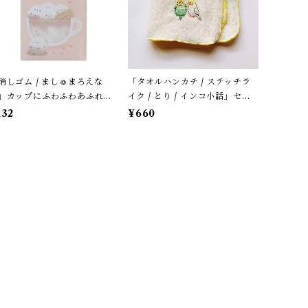
消しゴム / ましゅまろえな
「タオルハンカチ / ステッチラ
」カップにふわふわあふれる
イク / とり / インコ小話」セキ
マエナガ / カフェオレ色 / ク
セイ＆オカメ / 小鳥刺繍のハン
132
¥660
リア【生産終了・在庫限り】
ドタオル / ふわふわパイル地＊
オフホワイトにイエローの縁