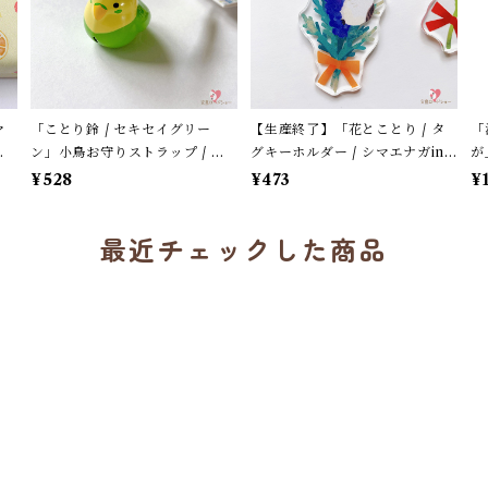
マ
「ことり鈴 / セキセイグリー
【生産終了】「花とことり / タ
「
フ
ン」小鳥お守りストラップ / サ
グキーホルダー / シマエナガin
が
ス
ザンDSクリエイト / 黄緑色のセ
ラベンダー」花言葉と小鳥のア
シ
¥528
¥473
¥
キセイインコ×黄緑紐 / 縁起物 年
クリルキーホルダー・バッグチ
ー
賀・お正月グッズ＊1個【大人
ャーム / レザータイプ紐＊1本
最近チェックした商品
気!】
【生産終了・在庫限り】