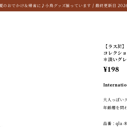
夏のおでかけ＆帰省に♪小鳥グッズ揃っています / 最終更新日 2026/
【ラス3!】
コレクショ
＊淡いグレ
¥198
Internatio
大人っぽい
年齢層を問
品番：qla-8