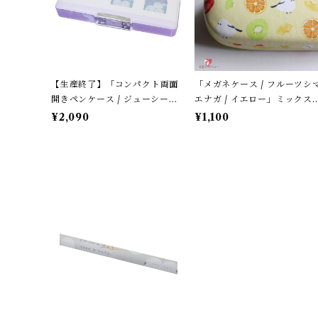
【生産終了】「コンパクト両面
「メガネケース / フルーツシ
開きペンケース / ジューシーな
エナガ / イエロー」ミックス
シマエナガ」窓から覗くシマエ
ルーツ柄 / フレンズヒル＊パ
¥2,090
¥1,100
ナガたち / カミオジャパン＊パ
テルイエロー
ープル