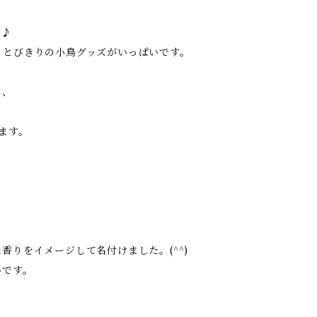
に♪
、とびきりの小鳥グッズがいっぱいです。
し、
ます。
りをイメージして名付けました。(^^)
いです。