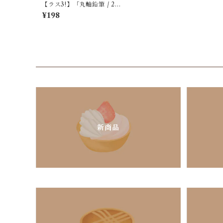
【ラス3!】「丸軸鉛筆 / 2B /
しまどっと / シマエナガコレ
¥198
クション / 3本組」まんま
る・白いシマエナガたち＊
淡いグレー / クーリア【生産
終了・在庫限り】
新商品