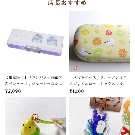
店長おすすめ
【生産終了】「コンパクト両面開
「メガネケース / フルーツシマエ
きペンケース / ジューシーなシマ
ナガ / イエロー」ミックスフルー
エナガ」窓から覗くシマエナガた
ツ柄 / フレンズヒル＊パステルイ
¥2,090
¥1,100
ち / カミオジャパン＊パープル
エロー