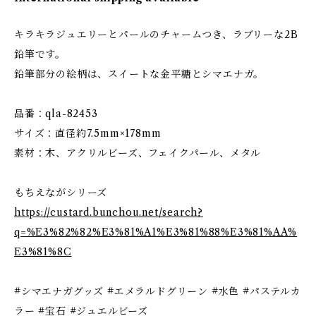
キラキラジュエリーとパールのチャームつき、ラブリーな2B
鉛筆です。
鉛筆部分の絵柄は、スイートな金平糖とシマエナガ。
品番：qla-82453
サイズ：直径約7.5mm×178mm
素材：木、アクリルビーズ、フェイクパール、メタル
もちえながシリーズ
https://custard.bunchou.net/search?
q=%E3%82%82%E3%81%A1%E3%81%88%E3%81%AA%
E3%81%8C
#シマエナガグッズ #エメラルドグリーン #水色 #パステルカ
ラー #宝石 #ジュエルビーズ