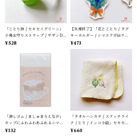
「ことり鈴 / セキセイグリーン」
【生産終了】「花とことり / タグ
小鳥お守りストラップ / サザンDS
キーホルダー / シマエナガinラベ
クリエイト / 黄緑色のセキセイイ
ンダー」花言葉と小鳥のアクリル
¥528
¥473
ンコ×黄緑紐 / 縁起物 年賀・お正
キーホルダー・バッグチャーム /
月グッズ＊1個【大人気!】
レザータイプ紐＊1本【生産終了・
在庫限り】
「消しゴム / ましゅまろえなが」
「タオルハンカチ / ステッチライ
カップにふわふわあふれるシマエ
ク / とり / インコ小話」セキセイ
ナガ / カフェオレ色 / クーリア
＆オカメ / 小鳥刺繍のハンドタオ
¥132
¥660
【生産終了・在庫限り】
ル / ふわふわパイル地＊オフホワ