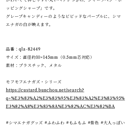
かわいくて押しやすい丸いヘッドつきの、シャープペン「ポ
ッピングシャープ」です。
グレープキャンディーのようなビビッドなパープルに、シマ
エナガの白が映えます。
品番：qla-82449
サイズ：直径約10×145mm（0.5mm芯対応）
素材：プラスチック、メタル
モフモフエナガズ・シリーズ
https://custard.bunchou.net/search?
q=%E3%83%A2%E3%83%95%E3%83%A2%E3%83%95%
E3%82%A8%E3%83%8A%E3%82%AC%E3%82%BA
#シマエナガグッズ #ふわふわ #もふもふ #紫色 #大人っぽい