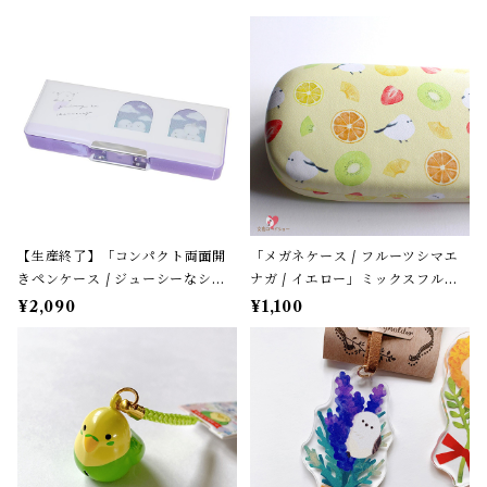
【生産終了】「コンパクト両面開
「メガネケース / フルーツシマエ
きペンケース / ジューシーなシマ
ナガ / イエロー」ミックスフルー
エナガ」窓から覗くシマエナガた
ツ柄 / フレンズヒル＊パステルイ
¥2,090
¥1,100
ち / カミオジャパン＊パープル
エロー