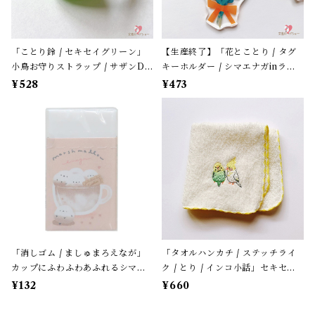
「ことり鈴 / セキセイグリーン」
【生産終了】「花とことり / タグ
小鳥お守りストラップ / サザンDS
キーホルダー / シマエナガinラベ
クリエイト / 黄緑色のセキセイイ
ンダー」花言葉と小鳥のアクリル
¥528
¥473
ンコ×黄緑紐 / 縁起物 年賀・お正
キーホルダー・バッグチャーム /
月グッズ＊1個【大人気!】
レザータイプ紐＊1本【生産終了・
在庫限り】
「消しゴム / ましゅまろえなが」
「タオルハンカチ / ステッチライ
カップにふわふわあふれるシマエ
ク / とり / インコ小話」セキセイ
ナガ / カフェオレ色 / クーリア
＆オカメ / 小鳥刺繍のハンドタオ
¥132
¥660
【生産終了・在庫限り】
ル / ふわふわパイル地＊オフホワ
イトにイエローの縁