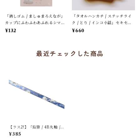
「消しゴム / ましゅまろえなが」
「タオルハンカチ / ステッチライ
カップにふわふわあふれるシマエ
ク / とり / インコ小話」セキセイ
ナガ / カフェオレ色 / クーリア
＆オカメ / 小鳥刺繍のハンドタオ
¥132
¥660
【生産終了・在庫限り】
ル / ふわふわパイル地＊オフホワ
イトにイエローの縁
最近チェックした商品
【ラス2!】「鉛筆 / 4B丸軸 /
エナガノマド / 5本組」シマエ
¥385
ナガの鉛筆 / クーリア＊ネイ