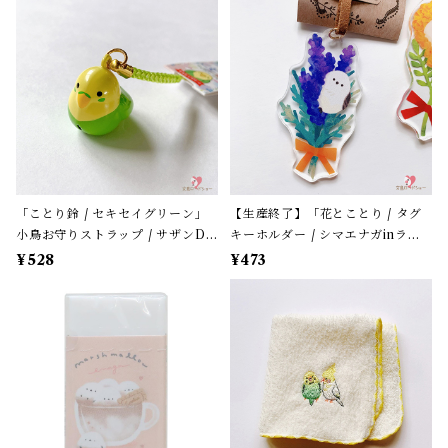
「ことり鈴 / セキセイグリーン」
【生産終了】「花とことり / タグ
小鳥お守りストラップ / サザンDS
キーホルダー / シマエナガinラベ
クリエイト / 黄緑色のセキセイイ
ンダー」花言葉と小鳥のアクリル
¥528
¥473
ンコ×黄緑紐 / 縁起物 年賀・お正
キーホルダー・バッグチャーム /
月グッズ＊1個【大人気!】
レザータイプ紐＊1本【生産終了・
在庫限り】