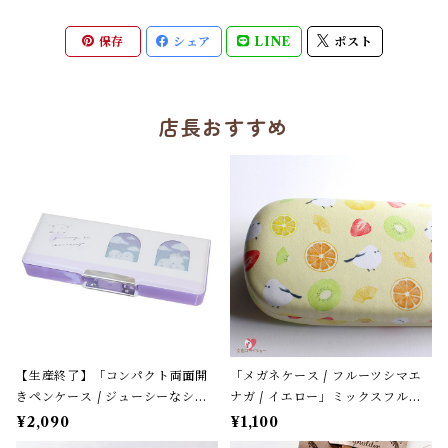
保存
シェア
LINE
ポスト
店長おすすめ
【生産終了】「コンパクト両面開
「メガネケース / フルーツシマエ
きペンケース / ジューシーなシマ
ナガ / イエロー」ミックスフルー
エナガ」窓から覗くシマエナガた
ツ柄 / フレンズヒル＊パステルイ
¥2,090
¥1,100
ち / カミオジャパン＊パープル
エロー