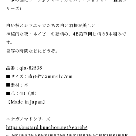
「夢の国にワープ♪シマエナガのステーショナリー・雑貨シ
リーズ」
白い枝とシマエナガたちの白い羽根が美しい！
神秘的な夜・ネイビーの絵柄の、4B鉛筆同じ柄の5本組みで
す。
書写の時間などにどうぞ。
品番：qla-82538
■サイズ：直径約7.5mm×17.7cm
■素材：木
■芯：4B（黒）
【Made in Japan】
エナガノマドシリーズ
https://custard.bunchou.net/search?