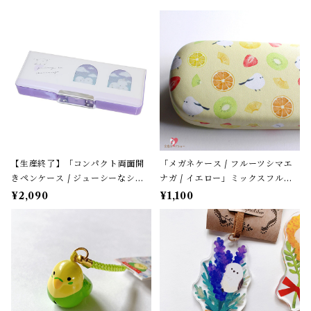
【生産終了】「コンパクト両面開
「メガネケース / フルーツシマエ
きペンケース / ジューシーなシマ
ナガ / イエロー」ミックスフルー
エナガ」窓から覗くシマエナガた
ツ柄 / フレンズヒル＊パステルイ
¥2,090
¥1,100
ち / カミオジャパン＊パープル
エロー