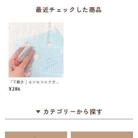
最近チェックした商品
「下敷き / モフモフエナガ
ズ」シマエナガとペンギンの
¥286
お顔 / B5サイズ / クリア素材
/ クーリア＊半透明水色【残り
僅か!】
カテゴリーから探す