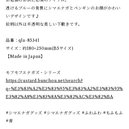
お勉強のお供に必須のアイテム。
透けるブルーの背景にシマエナガとペンギンのお顔がかわい
いデザインです♪
絵柄以外は半透明な美しい下敷きです。
品番：qla-85341
サイズ：約180×250mm(B5サイズ)
【Made in Japan】
モフモフエナガズ・シリーズ
https://custard.bunchou.net/search?
q=%E3%83%A2%E3%83%95%E3%83%A2%E3%83%95%
E3%82%A8%E3%83%8A%E3%82%AC%E3%82%BA
#シマエナガグッズ #シマエナガグッズ #ふわふわ #もふもふ
#青