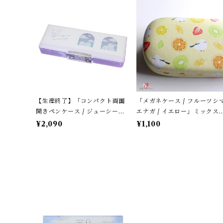
【生産終了】「コンパクト両面
「メガネケース / フルーツシ
開きペンケース / ジューシーな
エナガ / イエロー」ミックス
シマエナガ」窓から覗くシマエ
ルーツ柄 / フレンズヒル＊パ
¥2,090
¥1,100
ナガたち / カミオジャパン＊パ
テルイエロー
ープル