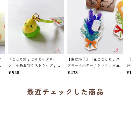
マ
「ことり鈴 / セキセイグリー
【生産終了】「花とことり / タ
「
フ
ン」小鳥お守りストラップ / サ
グキーホルダー / シマエナガin
が
ス
ザンDSクリエイト / 黄緑色のセ
ラベンダー」花言葉と小鳥のア
シ
¥528
¥473
¥
キセイインコ×黄緑紐 / 縁起物 年
クリルキーホルダー・バッグチ
ー
賀・お正月グッズ＊1個【大人
ャーム / レザータイプ紐＊1本
最近チェックした商品
気!】
【生産終了・在庫限り】