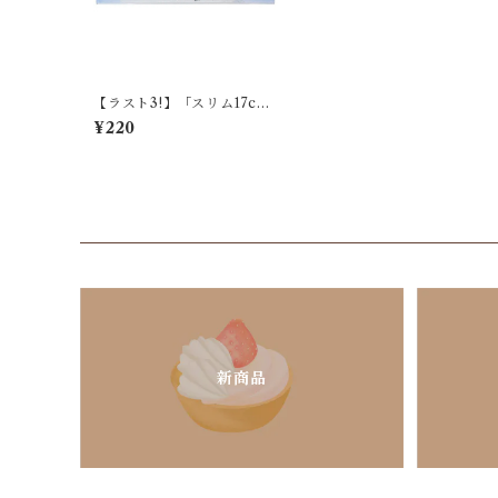
【ラスト3!】「スリム17cm
定規 / iroiro color / シマ
¥220
エナガ」シマエナガの物差
し / イロイロカラー＊ブルー
＆ホワイト【生産終了・在
庫限り】
新商品