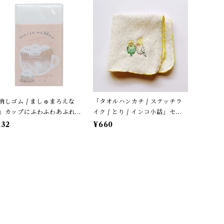
消しゴム / ましゅまろえな
「タオルハンカチ / ステッチラ
」カップにふわふわあふれる
イク / とり / インコ小話」セキ
マエナガ / カフェオレ色 / ク
セイ＆オカメ / 小鳥刺繍のハン
132
¥660
リア【生産終了・在庫限り】
ドタオル / ふわふわパイル地＊
オフホワイトにイエローの縁