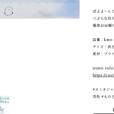
ぽよよ〜ん
つぶらな目
細身2cm幅
品番：kmo-2
サイズ：長さ約
素材：プラ
iroiro co
https://cu
#カミオジャ
空色 #ものさ