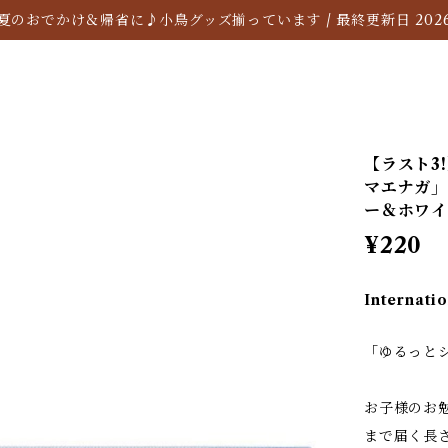
夏のおでかけ＆帰省に♪小鳥グッズ揃っています / 最終更新日 2026/
【ラスト3!】
マエナガ」
ー＆ホワ
¥220
Internatio
「ゆるっと
お子様のお
まで届く長