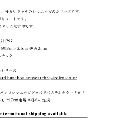
と、ゆるいタッチのシマエナガのシリーズです。
がキュートです。
のスリムな定規です。
11797
18cm×2.1cm×厚み2mm
スチック
lorシリーズ
stard.bunchou.net/search?q=iroiro+color
パン #シマエナガグッズ #パステルカラー #青 #
し #17cm定規 #細めの定規
International shipping available