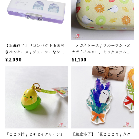
【生産終了】「コンパクト両面開
「メガネケース / フルーツシマエ
きペンケース / ジューシーなシマ
ナガ / イエロー」ミックスフルー
エナガ」窓から覗くシマエナガた
ツ柄 / フレンズヒル＊パステルイ
¥2,090
¥1,100
ち / カミオジャパン＊パープル
エロー
「ことり鈴 / セキセイグリーン」
【生産終了】「花とことり / タグ