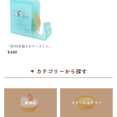
「BOOK型セロテープ / コト
リノモフモフ / 小鳥」折り畳
¥440
みセロテープホルダー / シマ
エナガ・インコのテープカッ
ター / 15mm幅用＊ブルーグリ
ーン【生産終了・在庫限り】
カテゴリーから探す
新商品
ステーショナリー