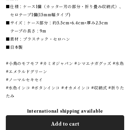
■仕様：ケース1個（カッター刃の部分・折り畳み収納式）、
セロテープ1個(15mm幅タイプ)
■サイズ：ケース部分：約5.5cm×6.4cm×厚み2.5cm
テープの長さ：9m
■素材：プラスチック・セロハン
■日本製
#小鳥のモフモフ #カミオジャパン #シマエナガグッズ #水色
#エメラルドグリーン
#ノーマルセキセイ
#水色インコ #ボタンインコ #オカメインコ #収納式 #折りた
たみ
International shipping available
Add to cart