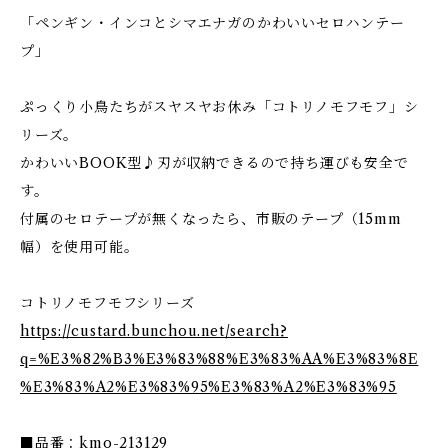
「ペンギン・インコとシマエナガのかわいいセロハンテー
プ」
ぷっくり小鳥たちがスヤスヤお休み「コトリノモフモフ」シ
リーズ。
かわいいBOOK型♪刃が収納できるので持ち運びも安全で
す。
付属のセロテープが無くなったら、市販のテープ（15mm
幅）を使用可能。
コトリノモフモフシリーズ
https://custard.bunchou.net/search?
q=%E3%82%B3%E3%83%88%E3%83%AA%E3%83%8E
%E3%83%A2%E3%83%95%E3%83%A2%E3%83%95
■品番：kmo-213129