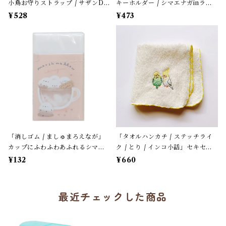
小鳥お守りストラップ / サザンDS
キーホルダー / シマエナガinラベ
クリエイト / 黄緑色のセキセイイ
ンダー」花言葉と小鳥のアクリル
¥528
¥473
ンコ×黄緑紐 / 縁起物 年賀・お正
キーホルダー・バッグチャーム /
月グッズ＊1個【大人気!】
レザータイプ紐＊1本【生産終了・
在庫限り】
「消しゴム / ましゅまろえなが」
「タオルハンカチ / ステッチライ
カップにふわふわあふれるシマエ
ク / とり / インコ小話」セキセイ
ナガ / カフェオレ色 / クーリア
＆オカメ / 小鳥刺繍のハンドタオ
¥132
¥660
【生産終了・在庫限り】
ル / ふわふわパイル地＊オフホワ
イトにイエローの縁
最近チェックした商品