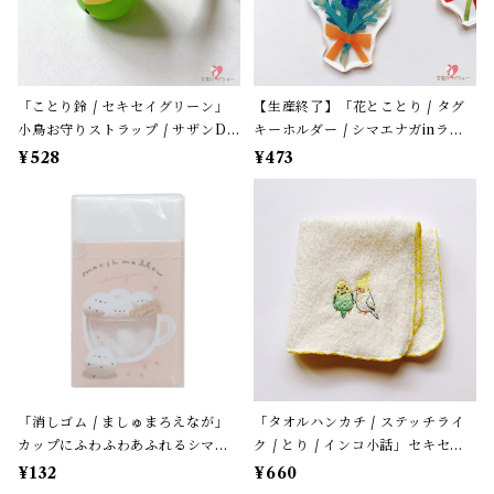
「ことり鈴 / セキセイグリーン」
【生産終了】「花とことり / タグ
小鳥お守りストラップ / サザンDS
キーホルダー / シマエナガinラベ
クリエイト / 黄緑色のセキセイイ
ンダー」花言葉と小鳥のアクリル
¥528
¥473
ンコ×黄緑紐 / 縁起物 年賀・お正
キーホルダー・バッグチャーム /
月グッズ＊1個【大人気!】
レザータイプ紐＊1本【生産終了・
在庫限り】
「消しゴム / ましゅまろえなが」
「タオルハンカチ / ステッチライ
カップにふわふわあふれるシマエ
ク / とり / インコ小話」セキセイ
ナガ / カフェオレ色 / クーリア
＆オカメ / 小鳥刺繍のハンドタオ
¥132
¥660
【生産終了・在庫限り】
ル / ふわふわパイル地＊オフホワ