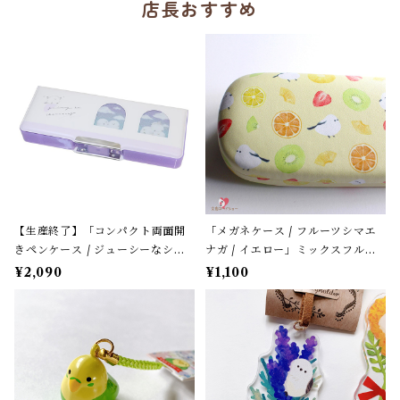
店長おすすめ
【生産終了】「コンパクト両面開
「メガネケース / フルーツシマエ
きペンケース / ジューシーなシマ
ナガ / イエロー」ミックスフルー
エナガ」窓から覗くシマエナガた
ツ柄 / フレンズヒル＊パステルイ
¥2,090
¥1,100
ち / カミオジャパン＊パープル
エロー