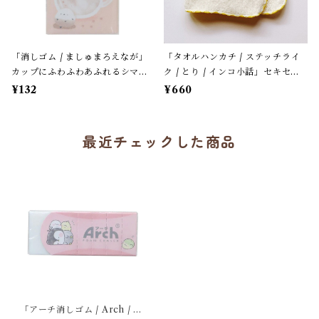
「消しゴム / ましゅまろえなが」
「タオルハンカチ / ステッチライ
カップにふわふわあふれるシマエ
ク / とり / インコ小話」セキセイ
ナガ / カフェオレ色 / クーリア
＆オカメ / 小鳥刺繍のハンドタオ
¥132
¥660
【生産終了・在庫限り】
ル / ふわふわパイル地＊オフホワ
イトにイエローの縁
最近チェックした商品
「アーチ消しゴム / Arch / コ