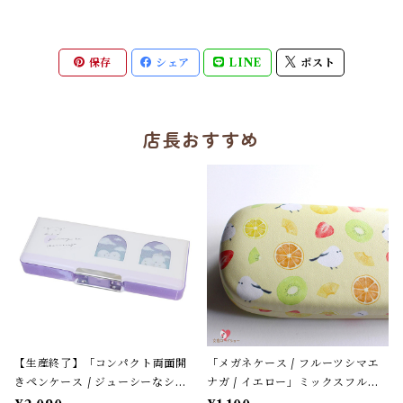
保存
シェア
LINE
ポスト
店長おすすめ
【生産終了】「コンパクト両面開
「メガネケース / フルーツシマエ
きペンケース / ジューシーなシマ
ナガ / イエロー」ミックスフルー
エナガ」窓から覗くシマエナガた
ツ柄 / フレンズヒル＊パステルイ