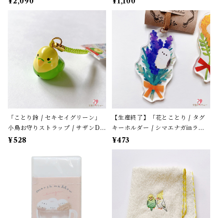
¥2,090
¥1,100
ち / カミオジャパン＊パープル
エロー
「ことり鈴 / セキセイグリーン」
【生産終了】「花とことり / タグ
小鳥お守りストラップ / サザンDS
キーホルダー / シマエナガinラベ
クリエイト / 黄緑色のセキセイイ
ンダー」花言葉と小鳥のアクリル
¥528
¥473
ンコ×黄緑紐 / 縁起物 年賀・お正
キーホルダー・バッグチャーム /
月グッズ＊1個【大人気!】
レザータイプ紐＊1本【生産終了・
在庫限り】