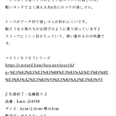
「シマエナガ＆インコのピンク色スリーブの消しゴム」
軽いタッチでよく消えるArchとのコラボ消しゴム。
ケースがアーチ状で消しゴムが折れにくいです。
眠そうな小鳥たちがお団子のように寄り添っています♪
スリーブにミシン目が入っていて、使い進めるのが快適で
す。
コトリノモフモフシリーズ
https://custard.bunchou.net/search?
q=%E3%82%B3%E3%83%88%E3%83%AA%E3%83%8E
%E3%83%A2%E3%83%95%E3%83%A2%E3%83%95
// 生産終了・在庫限り //
品番：kmo-214918
サイズ：6cm×2.4cm×厚み1cm