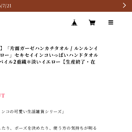
7/21
】「片面ガーゼハンカチタオル / ルンルンイ
イエロー」セキセイインコいっぱいハンドタオル
＆パイル2重織＊淡いイエロー【生産終了・在
UT
インコの可愛い生活雑貨シリーズ」
したり、ポーズを決めたり、使う方の気持ちが明る