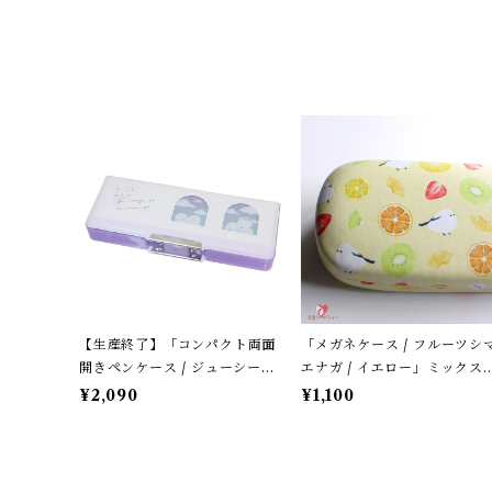
【生産終了】「コンパクト両面
「メガネケース / フルーツシ
開きペンケース / ジューシーな
エナガ / イエロー」ミックス
シマエナガ」窓から覗くシマエ
ルーツ柄 / フレンズヒル＊パ
¥2,090
¥1,100
ナガたち / カミオジャパン＊パ
テルイエロー
ープル