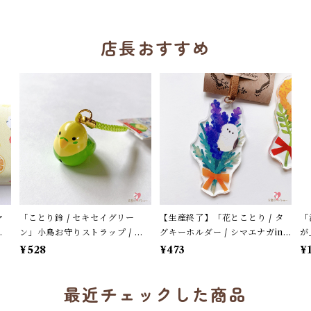
店長おすすめ
マ
「ことり鈴 / セキセイグリー
【生産終了】「花とことり / タ
「
フ
ン」小鳥お守りストラップ / サ
グキーホルダー / シマエナガin
が
ス
ザンDSクリエイト / 黄緑色のセ
ラベンダー」花言葉と小鳥のア
シ
¥528
¥473
¥
キセイインコ×黄緑紐 / 縁起物 年
クリルキーホルダー・バッグチ
ー
賀・お正月グッズ＊1個【大人
ャーム / レザータイプ紐＊1本
最近チェックした商品
気!】
【生産終了・在庫限り】