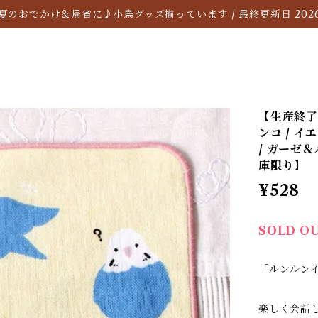
夏のおでかけ＆帰省に♪小鳥グッズ揃っています / 最終更新日 2026/
【生産終了
ンコ / 
/ ガーゼ
庫限り】
¥528
SOLD O
「ルンルン
楽しく会話