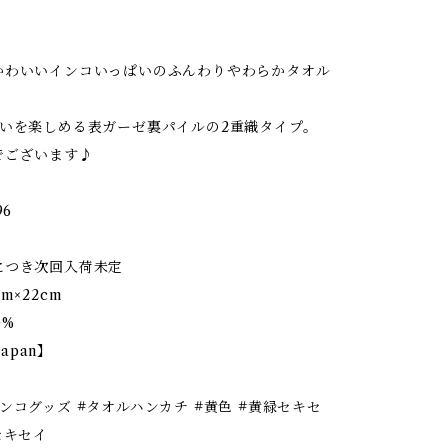
！
かわいいインコいっぱいのふんわりやわらかタオル
合いを楽しめる表ガーゼ裏パイルの2重織タイプ。
でございます♪
96
につき次回入荷未定
m×22cm
0%
Japan】
ンコグッズ #タオルハンカチ #黄色 #黄緑セキセ
セキセイ