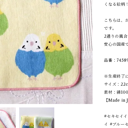
くなる絵柄
こちらは、
です。
2通りの風
安心の国産
品番：7458
※生産終了
サイズ：22c
素材：綿10
【Made in 
#セキセイイ
イ #ブルー