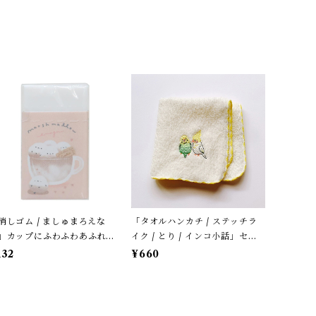
消しゴム / ましゅまろえな
「タオルハンカチ / ステッチラ
」カップにふわふわあふれる
イク / とり / インコ小話」セキ
マエナガ / カフェオレ色 / ク
セイ＆オカメ / 小鳥刺繍のハン
132
¥660
リア【生産終了・在庫限り】
ドタオル / ふわふわパイル地＊
オフホワイトにイエローの縁