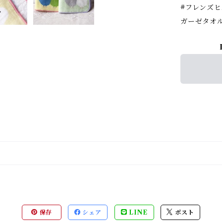
#フレンズヒル
ガーゼタオル
保存
シェア
LINE
ポスト