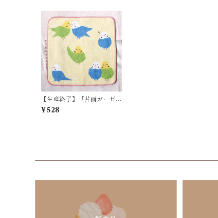
【生産終了】「片面ガーゼ
ハンカチタオル / ルンルンイ
¥528
ンコ / イエロー」セキセイイ
ンコいっぱいハンドタオル /
ガーゼ＆パイル2重織＊淡い
イエロー【生産終了・在庫
限り】