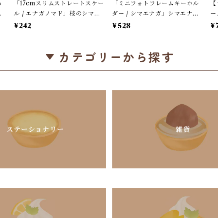
っ
「17cmスリムストレートスケー
「ミニフォトフレームキーホル
【
ナ
ル / エナガノマド」枝のシマエ
ダー / シマエナガ」シマエナガ
ー
プ
ナガ / クリア・ピンクグラデー
とチェリー / サザンDSクリエイ
フ
¥242
¥528
¥
ション / クーリア【生産終了・
ト / 写真が入る / ロケット風＊
ド
在庫限り】
淡いグリーン×レッド【大人気!】
終
カテゴリーから探す
ステーショナリー
雑貨