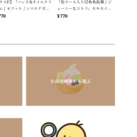
ラス1!】「ハンド&ネイルクリ
「缶ケース入り12色色鉛筆 / ジ
ム / モフット / シマエナガ」
ューシーなコトリ」セキセイ・
ローラルの香り / 30g / ハン
シマエナガ・オカメ＊ホワイト
770
¥770
クリーム単品＊ピンク【生産
＆パステルグリーンチェック柄
了・残り僅か!】
【生産終了・在庫限り】
小鳥の種類から選ぶ