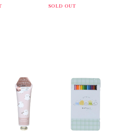
ンク
ッズ＊グリーン
T
SOLD OUT