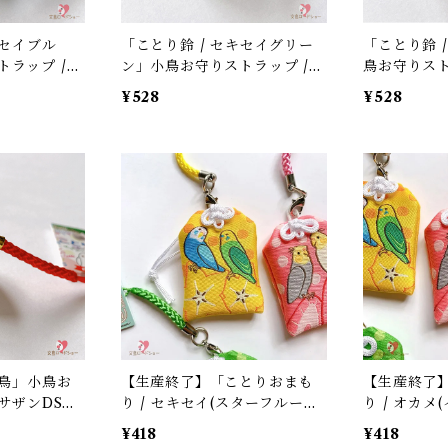
キセイブル
「ことり鈴 / セキセイグリー
「ことり鈴 
ラップ /
ン」小鳥お守りストラップ /
鳥お守りスト
ト / ブルー
サザンDSクリエイト / 黄緑色
Sクリエイト 
¥528
¥528
水色紐 / 縁
のセキセイインコ×黄緑紐 / 縁
年賀・お正
月グッズ＊1個
起物 年賀・お正月グッズ＊1個
人気!】
【大人気!】
文鳥」小鳥お
【生産終了】「ことりおまも
【生産終了
 サザンDSク
り / セキセイ(スターフルー
り / オカメ
赤紐 / 縁起物
ツ)」小鳥お守りストラップ /
りストラップ
¥418
¥418
ズ＊1個【大
サザンDSクリエイト / 縁起物
エイト / 