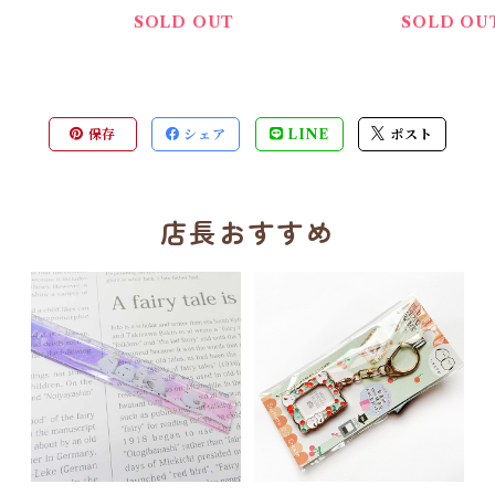
年賀・お正月グッズ＊イエロ
グッズ＊ピ
SOLD OUT
SOLD OU
ー
保存
シェア
LINE
ポスト
店長おすすめ