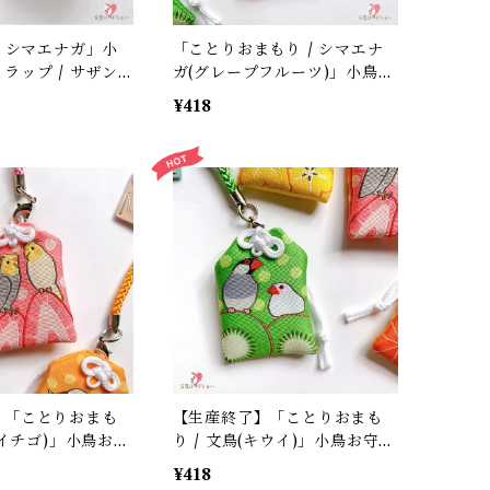
/ シマエナガ」小
「ことりおまもり / シマエナ
ラップ / サザンD
ガ(グレープフルーツ)」小鳥お
/ 青紐 / 縁起物
守りストラップ / サザンDSク
¥418
月グッズ＊1個【大
リエイト / 正月＊オレンジ
【生産終了・在庫限り】
】「ことりおまも
【生産終了】「ことりおまも
(イチゴ)」小鳥お守
り / 文鳥(キウイ)」小鳥お守り
 / サザンDSクリ
ストラップ / サザンDSクリエ
¥418
縁起物 年賀・お正月
イト / 縁起物 年賀・お正月グ