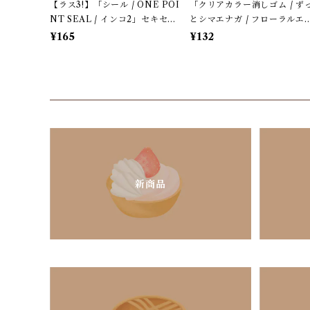
【ラス3!】「シール / ONE POI
「クリアカラー消しゴム / ず
NT SEAL / インコ2」セキセ
とシマエナガ / フローラルエ
イ・オカメインコのミニミニ・
ガズ 」カミオジャパン＊パー
¥165
¥132
ワンポイントシール / マインド
ルブルー
ウェイブ＊カラフル【生産終
了・残り僅か!】
新商品