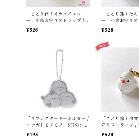
「ことり鈴 / オカメイエロ
「ことり鈴 / セ
ー」小鳥お守りストラップ /
ー」小鳥お守りスト
サザンDSクリエイト / オカメ
サザンDSクリエイ
¥528
¥528
インコ×黄色紐 / 縁起物 年賀・
のセキセイインコ×
お正月グッズ＊1個【大人気!】
起物 年賀・お正
【大人気!】
「リフレクターキーホルダー /
「ことり鈴 / 白
エナガトモフモフ」3羽のシマ
守りストラップ /
エナガの反射板キーチェーン /
リエイト / 文鳥×
¥495
¥528
カミオジャパン＊ホワイト
年賀・お正月グッ