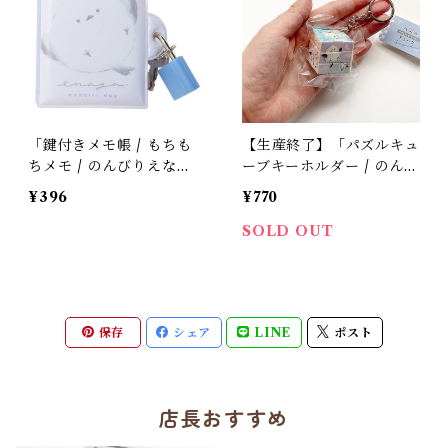
「鍵付きメモ帳 / もちも
【生産終了】「パズルキュ
ちメモ / のんびりえな
ーブキーホルダー / のん
が」シマエナガのミニミニ
びりえながちゃん」シマエ
¥396
¥770
メモ / モチモチカバー /
ナガのパズルキーホルダー
シークレットメモ帳 / 交
/ 外せる金具＊パステルカ
SOLD OUT
換日記にも
ラー
保存
シェア
LINE
ポスト
店長おすすめ