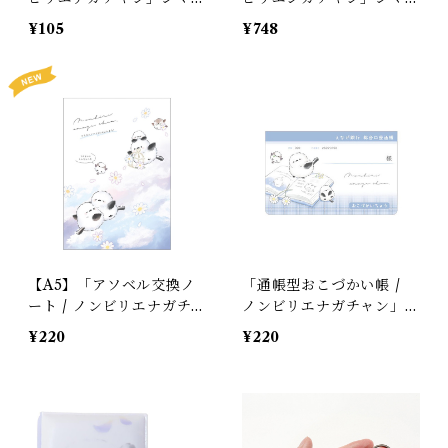
ナガの小さめ消しゴム /
ナガの歯磨きコップ / 海 /
¥105
¥748
モノトーン / クラックス
マリン / クラックス＊水
＊グレー
色【残り僅か!】
【A5】「アソベル交換ノ
「通帳型おこづかい帳 /
ート / ノンビリエナガチ
ノンビリエナガチャン」ノ
ャン / 3人用」マーガレッ
ートでお昼寝シマエナガ /
¥220
¥220
トとシマエナガの交換ノー
クラックス＊パステルブル
ト / クーリア＊夢色ブル
ー【生産終了・在庫限り】
ー【生産終了・在庫限り】