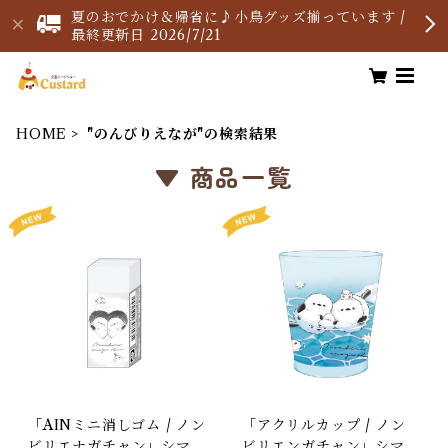
夏のおでかけ＆帰省に♪小鳥グッズ揃っています /
最終更新日 2026/7/21
HOME
"のんびりえなが"の検索結果
▼ 商品一覧
「AINミニ消しゴム / ノン
「アクリルカップ / ノン
ビリエナガチャン」シマエ
ビリエンガチャン」シマエ