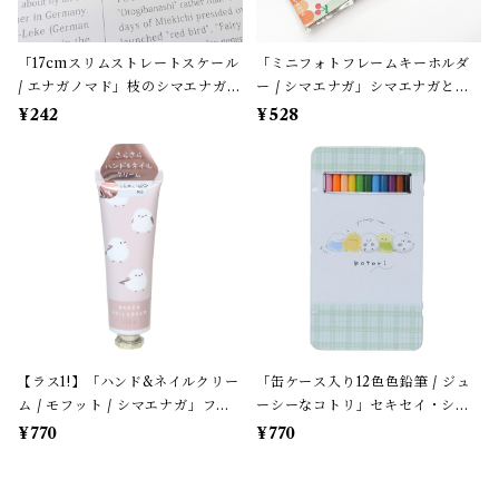
「17cmスリムストレートスケール
「ミニフォトフレームキーホルダ
/ エナガノマド」枝のシマエナガ /
ー / シマエナガ」シマエナガとチ
クリア・ピンクグラデーション /
ェリー / サザンDSクリエイト / 写
¥242
¥528
クーリア【生産終了・在庫限り】
真が入る / ロケット風＊淡いグリ
ーン×レッド【大人気!】
【ラス1!】「ハンド&ネイルクリー
「缶ケース入り12色色鉛筆 / ジュ
ム / モフット / シマエナガ」フロ
ーシーなコトリ」セキセイ・シマ
ーラルの香り / 30g / ハンドクリ
エナガ・オカメ＊ホワイト＆パス
¥770
¥770
ーム単品＊ピンク【生産終了・残
テルグリーンチェック柄【生産終
り僅か!】
了・在庫限り】