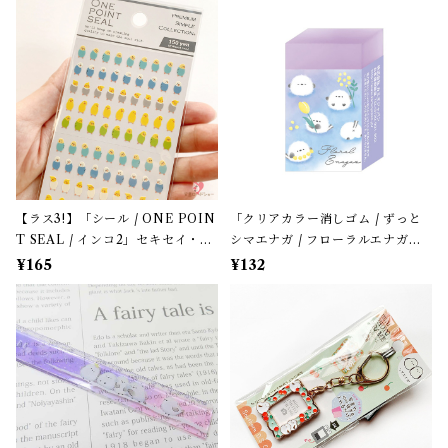
【ラス3!】「シール / ONE POIN
「クリアカラー消しゴム / ずっと
T SEAL / インコ2」セキセイ・オ
シマエナガ / フローラルエナガズ
カメインコのミニミニ・ワンポイ
」カミオジャパン＊パープルブル
¥165
¥132
ントシール / マインドウェイブ＊
ー
カラフル【生産終了・残り僅か!】