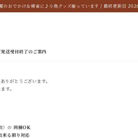
夏のおでかけ＆帰省に♪小鳥グッズ揃っています / 最終更新日 2026/
ぎ発送受付終了のご案内
き、ありがとうございます。
きます。
当店）の
同梱OK
出来る限り対応