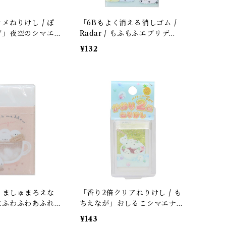
メねりけし / ぽ
「6Bもよく消える消しゴム /
ガ」夜空のシマエ
Radar / もふもふエブリデ
の香り / カミオジャ
ィ」シマエナガ・セキセイ・
¥132
ー系3色入り
オカメインコ / おちり / クー
リア＊パステルグリーン＊1個
【生産終了・残り僅か!】
/ ましゅまろえな
「香り2倍クリアねりけし / も
にふわふわあふれ
ちえなが」おしるこシマエナ
/ カフェオレ色 /
ガ / オーロララメ入り / パイ
¥143
生産終了・在庫限
ナップルの香り / クーリア＊