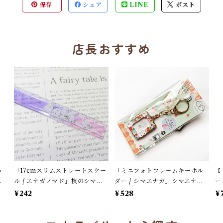
保存
シェア
LINE
ポスト
店長おすすめ
っ
「17cmスリムストレートスケー
「ミニフォトフレームキーホル
【
ナ
ル / エナガノマド」枝のシマエ
ダー / シマエナガ」シマエナガ
ー
プ
ナガ / クリア・ピンクグラデー
とチェリー / サザンDSクリエイ
フ
¥242
¥528
¥
ション / クーリア【生産終了・
ト / 写真が入る / ロケット風＊
ド
在庫限り】
淡いグリーン×レッド【大人気!】
終