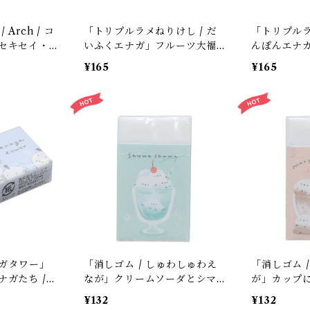
Arch / コ
「トリプルラメねりけし / だ
「トリプルラ
セキセイ・
いふくエナガ」フルーツ大福
んぽんエナ
ガの消しゴ
シマエナガ / 3つの香り / カミ
ナガ / 3つ
¥165
¥165
パス＊ピンク
オジャパン＊カラフル3色入り
パン＊ブル
ナガタワー」
「消しゴム / しゅわしゅわえ
「消しゴム 
ガたち /
なが」クリームソーダとシマ
が」カップ
ルー＊1個
エナガ / クーリア＊サイダー
るシマエナガ 
¥132
¥132
ブルー＊1個【大人気・残り僅
クーリア【