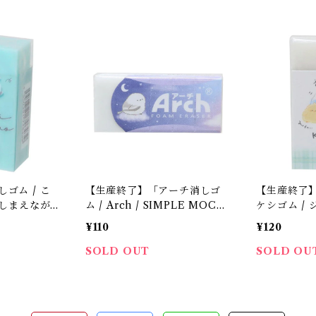
か!】
り】
ゴム / こ
【生産終了】「アーチ消しゴ
【生産終了
しまえなが /
ム / Arch / SIMPLE MOC
ケシゴム /
シマエナガ
O」シマエナガの消しゴム / 三
リ」セキセ
¥110
¥120
ム＊パステ
日月の夜空 / シンプルモコ /
オカメの消
サクラクレパス＊パープル
ト・ミント
SOLD OUT
SOLD OU
柄【生産終了