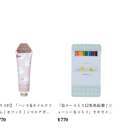
ラス1!】「ハンド&ネイルクリ
「缶ケース入り12色色鉛筆 / ジ
ム / モフット / シマエナガ」
ューシーなコトリ」セキセイ・
ローラルの香り / 30g / ハン
シマエナガ・オカメ＊ホワイト
770
¥770
クリーム単品＊ピンク【生産
＆パステルグリーンチェック柄
了・残り僅か!】
【生産終了・在庫限り】