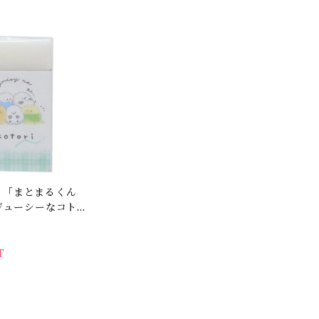
クリアイエロー＊1個
】「まとまるくん
 ジューシーなコト
イ・シマエナガ・
しゴム＊ホワイ
グリーンチェック
T
・残り僅か!】