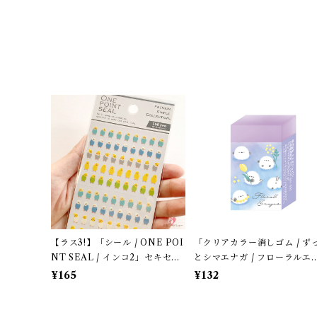
【ラス3!】「シール / ONE POI
「クリアカラー消しゴム / ず
NT SEAL / インコ2」セキセ
とシマエナガ / フローラルエ
イ・オカメインコのミニミニ・
ガズ 」カミオジャパン＊パー
¥165
¥132
ワンポイントシール / マインド
ルブルー
ウェイブ＊カラフル【生産終
了・残り僅か!】