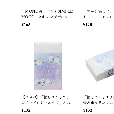
「MONO消しゴム / SIMPLE
「アーチ消しゴム / 
MOCO」きれいな夜空のシマ
トリノモフモフ」
エナガたち / トンボ鉛筆 / カ
オカメ・シマエナ
¥165
¥120
ミオジャパン＊淡いブルー＊1
ム / サクラクレ
個
【ラス2!】
【ラス2!】「消しゴム / エナ
「消しゴム / エ
ガノマド」シマエナガ / ふわ
積み重なるシマエナ
ふわパープル＆ピンクの雲 /
クーリア＊淡いブ
¥132
¥132
クーリア【残り僅か!】