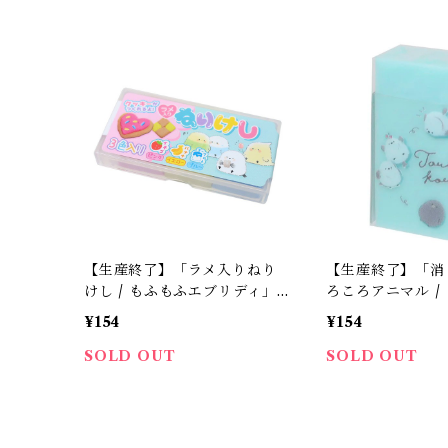
【生産終了】「ラメ入りねり
【生産終了】「消し
けし / もふもふエブリディ」
ろころアニマル / 
シマエナガ・セキセイ・オカ
クリアスリーブ」
¥154
¥154
メインコ / 香りつき / クッキ
とキウイの消しゴ
ーが作れる / クーリア＊1個
ルグリーン
SOLD OUT
SOLD OUT